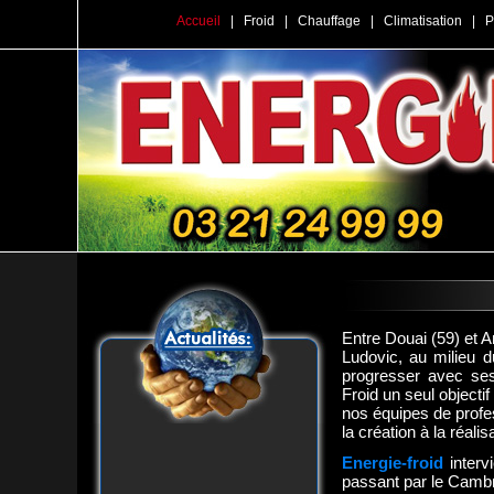
Accueil
|
Froid
|
Chauffage
|
Climatisation
|
P
Entre Douai (59) et A
Ludovic, au milieu d
progresser avec ses 
Froid un seul obje
nos équipes de profes
la création à la réalis
Energie-froid
interv
passant par le Cambr