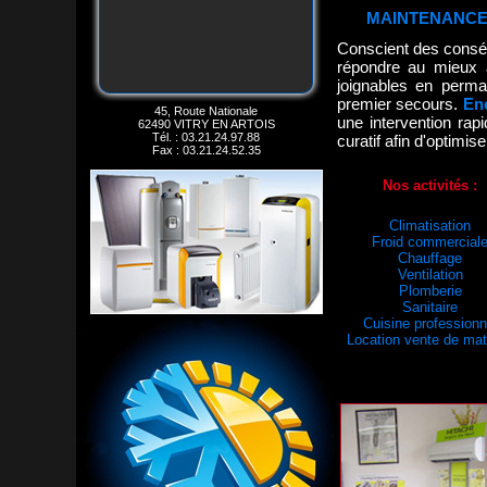
MAINTENANCE
Conscient des cons
répondre au mieux 
joignables en perm
premier secours.
Ene
45, Route Nationale
une intervention rapi
62490 VITRY EN ARTOIS
Tél. : 03.21.24.97.88
curatif afin d'optimi
Fax : 03.21.24.52.35
Nos activités :
Climatisation
Froid commercial
Chauffage
Ventilation
Plomberie
Sanitaire
Cuisine professionn
Location vente de mat